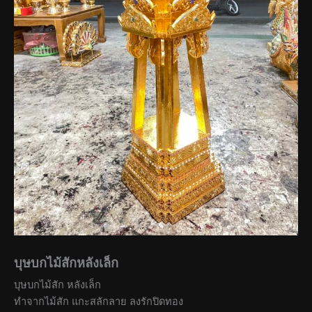
บุษบกไม้สักหลังเล็ก
บุษบกไม้สัก หลังเล็ก
ทำจากไม้สัก แกะสลักลาย ลงรักปิดทอง