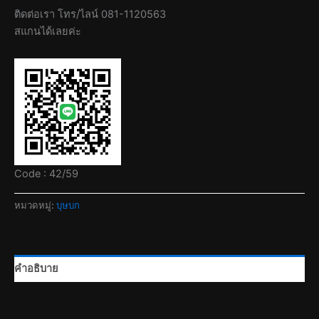
ติดต่อเรา โทร/ไลน์ 081-1120563
สแกนได้เลยค่ะ
Code : 42/59
หมวดหมู่:
บุษบก
คำอธิบาย