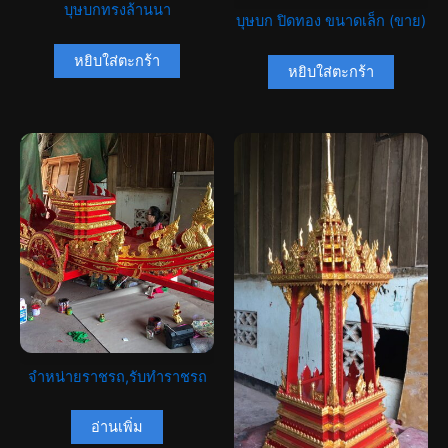
บุษบกทรงล้านนา
บุษบก ปิดทอง ขนาดเล็ก (ขาย)
หยิบใส่ตะกร้า
หยิบใส่ตะกร้า
จำหน่ายราชรถ,รับทำราชรถ
อ่านเพิ่ม