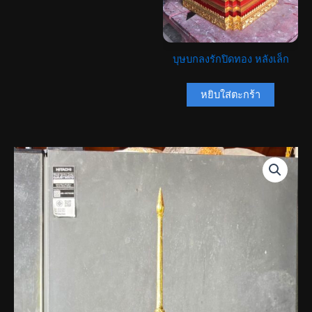
บุษบกลงรักปิดทอง หลังเล็ก
หยิบใส่ตะกร้า