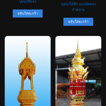
บุษบกสีทอง
บุษบกไม้สัก แบบปิดทอง
จำหน่าย
หยิบใส่ตะกร้า
หยิบใส่ตะกร้า