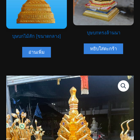
บุษบกทรงล้านนา
บุษบกไม้สัก [ขนาดกลาง]
หยิบใส่ตะกร้า
อ่านเพิ่ม