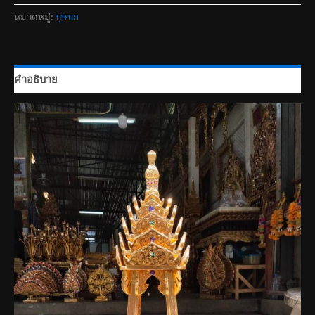
หมวดหมู่:
บุษบก
คำอธิบาย