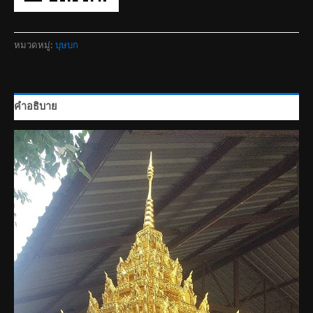
หมวดหมู่:
บุษบก
คำอธิบาย