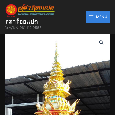
Skip
to
content
MENU
สล่าร้อยแปด
โทร/ไลน์ 081 112 0563