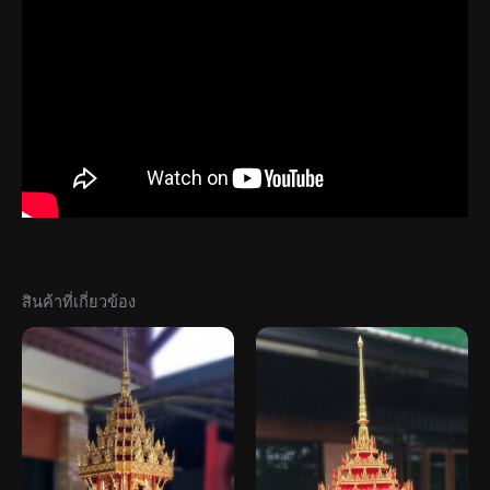
สินค้าที่เกี่ยวข้อง