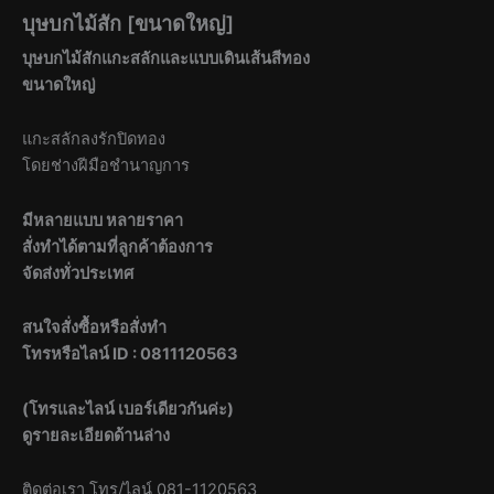
บุษบกไม้สัก [ขนาดใหญ่]
บุษบกไม้สักแกะสลักและแบบเดินเส้นสีทอง
ขนาดใหญ่
แกะสลักลงรักปิดทอง
โดยช่างฝีมือชำนาญการ
มีหลายแบบ หลายราคา
สั่งทำได้ตามที่ลูกค้าต้องการ
จัดส่งทั่วประเทศ
สนใจสั่งซื้อหรือสั่งทำ
โทรหรือไลน์ ID : 0811120563
(โทรและไลน์ เบอร์เดียวกันค่ะ)
ดูรายละเอียดด้านล่าง
ติดต่อเรา โทร/ไลน์ 081-1120563