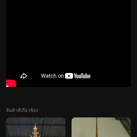
สินค้าที่เกี่ยวข้อง