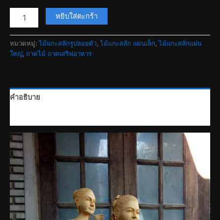
จำนวน
หยิบใส่ตะกร้า
ไม้
แกะ
สลัก
หมวดหมู่:
ไม้แกะสลักรูปลอยตัว
,
ไม้แกะสลัก แผ่นเล็ก
,
ไม้แกะสลักแผ่น
นาง
ใหญ่
,
ถาดไม้ ถาดเสริฟอาหาร
ไทย
ชิ้น
คำอธิบาย
บทวิจารณ์ (0)