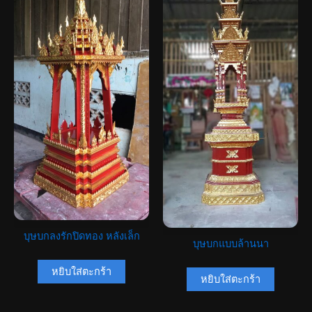
บุษบกลงรักปิดทอง หลังเล็ก
บุษบกแบบล้านนา
หยิบใส่ตะกร้า
หยิบใส่ตะกร้า