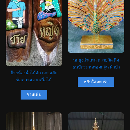
นกยูงลำแพน ถวายวัด ติด
ธนบัตรงานทอดกฐิน ผ้าป่า
ป้ายห้องน้ำไม้สัก แกะสลัก
ข้อความจากเนื้อไม้
หยิบใส่ตะกร้า
อ่านเพิ่ม